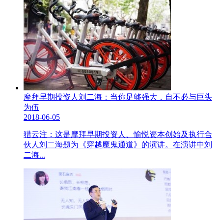
摩拜早期投资人刘二海：当你足够强大，自不必与巨头
为伍
2018-06-05
猎云注：这是摩拜早期投资人、愉悦资本创始及执行合
伙人刘二海题为《穿越魔鬼通道》的演讲。在演讲中刘
二海...