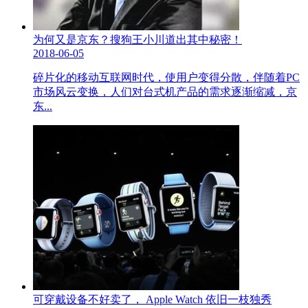
为何又是京东？搜狗王小川道出其中秘密！
2018-06-05
碎片化的移动互联网时代，使用户变得分散，伴随着PC
市场风云变换，人们对台式机产品的需求逐渐缩减，京
东...
可穿戴设备不好卖了， Apple Watch 依旧一枝独秀