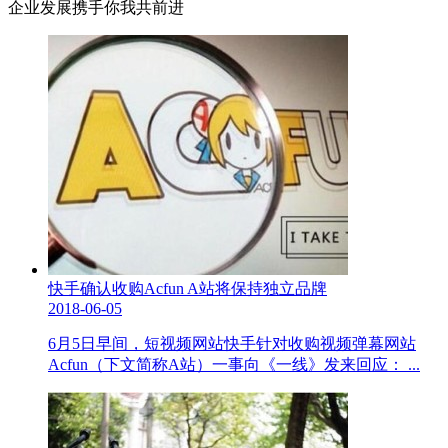
企业发展携手你我共前进
快手确认收购Acfun A站将保持独立品牌
2018-06-05
6月5日早间，短视频网站快手针对收购视频弹幕网站
Acfun（下文简称A站）一事向《一线》发来回应： ...