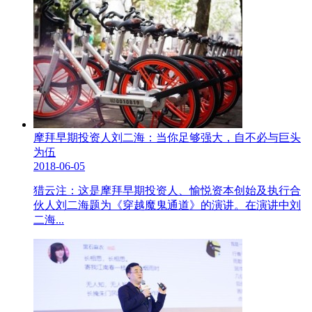
摩拜早期投资人刘二海：当你足够强大，自不必与巨头
为伍
2018-06-05
猎云注：这是摩拜早期投资人、愉悦资本创始及执行合
伙人刘二海题为《穿越魔鬼通道》的演讲。在演讲中刘
二海...