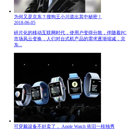
为何又是京东？搜狗王小川道出其中秘密！
2018-06-05
碎片化的移动互联网时代，使用户变得分散，伴随着PC
市场风云变换，人们对台式机产品的需求逐渐缩减，京
东...
可穿戴设备不好卖了， Apple Watch 依旧一枝独秀