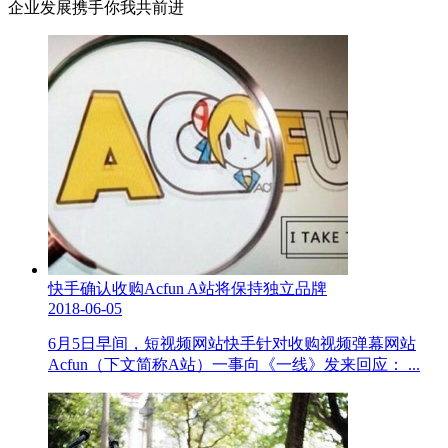
企业发展携手你我共前进
快手确认收购Acfun A站将保持独立品牌
2018-06-05
6月5日早间，短视频网站快手针对收购视频弹幕网站
Acfun（下文简称A站）一事向《一线》发来回应： ...