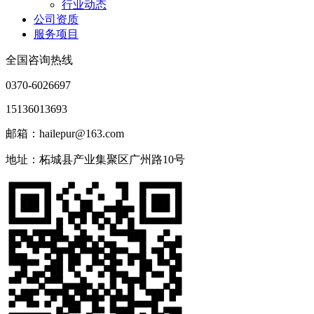
行业动态
公司资质
服务项目
全国咨询热线
0370-6026697
15136013693
邮箱：hailepur@163.com
地址：柘城县产业集聚区广州路10号