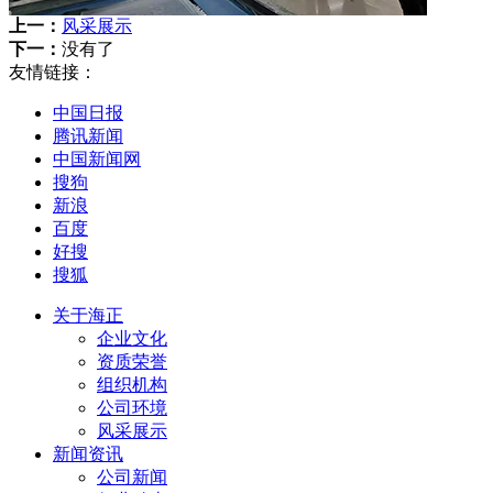
上一：
风采展示
下一：
没有了
友情链接：
中国日报
腾讯新闻
中国新闻网
搜狗
新浪
百度
好搜
搜狐
关于海正
企业文化
资质荣誉
组织机构
公司环境
风采展示
新闻资讯
公司新闻