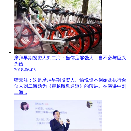
摩拜早期投资人刘二海：当你足够强大，自不必与巨头
为伍
2018-06-05
猎云注：这是摩拜早期投资人、愉悦资本创始及执行合
伙人刘二海题为《穿越魔鬼通道》的演讲。在演讲中刘
二海...