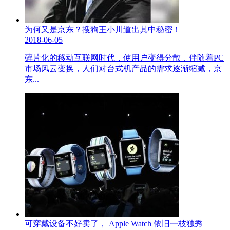
为何又是京东？搜狗王小川道出其中秘密！
2018-06-05
碎片化的移动互联网时代，使用户变得分散，伴随着PC
市场风云变换，人们对台式机产品的需求逐渐缩减，京
东...
可穿戴设备不好卖了， Apple Watch 依旧一枝独秀