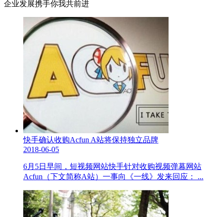
企业发展携手你我共前进
快手确认收购Acfun A站将保持独立品牌
2018-06-05
6月5日早间，短视频网站快手针对收购视频弹幕网站
Acfun（下文简称A站）一事向《一线》发来回应： ...