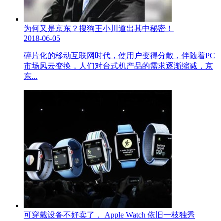
为何又是京东？搜狗王小川道出其中秘密！
2018-06-05
碎片化的移动互联网时代，使用户变得分散，伴随着PC
市场风云变换，人们对台式机产品的需求逐渐缩减，京
东...
可穿戴设备不好卖了， Apple Watch 依旧一枝独秀