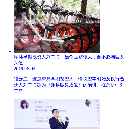
摩拜早期投资人刘二海：当你足够强大，自不必与巨头
为伍
2018-06-05
猎云注：这是摩拜早期投资人、愉悦资本创始及执行合
伙人刘二海题为《穿越魔鬼通道》的演讲。在演讲中刘
二海...