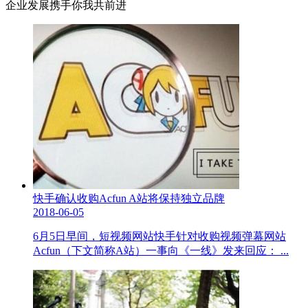
企业发展携手你我共前进
快手确认收购Acfun A站将保持独立品牌
2018-06-05
6月5日早间，短视频网站快手针对收购视频弹幕网站
Acfun（下文简称A站）一事向《一线》发来回应： ...