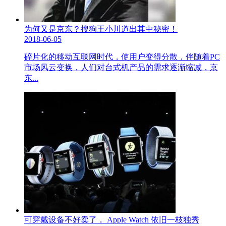
为何又是京东？搜狗王小川道出其中秘密！
2018-06-05
碎片化的移动互联网时代，使用户变得分散，伴随着PC
市场风云变换，人们对台式机产品的需求逐渐缩减，京
东...
可穿戴设备不好卖了， Apple Watch 依旧一枝独秀