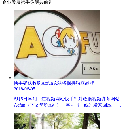
企业发展携手你我共前进
快手确认收购Acfun A站将保持独立品牌
2018-06-05
6月5日早间，短视频网站快手针对收购视频弹幕网站
Acfun（下文简称A站）一事向《一线》发来回应： ...