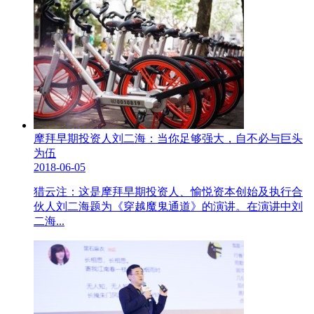
摩拜早期投资人刘二海：当你足够强大，自不必与巨头
为伍
2018-06-05
猎云注：这是摩拜早期投资人、愉悦资本创始及执行合
伙人刘二海题为《穿越魔鬼通道》的演讲。在演讲中刘
二海...